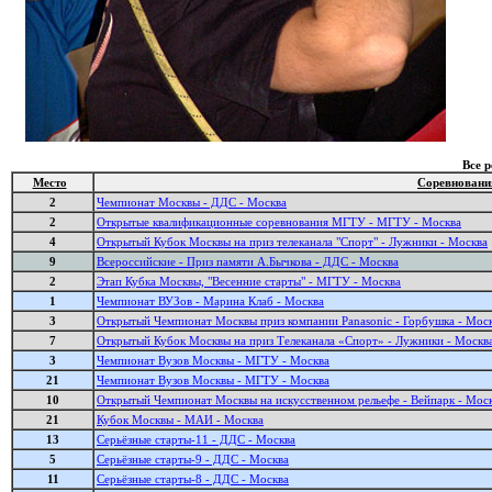
Все 
Место
Соревновани
2
Чемпионат Москвы - ДДС - Москва
2
Открытые квалификационные соревнования МГТУ - МГТУ - Москва
4
Открытый Кубок Москвы на приз телеканала "Спорт" - Лужники - Москва
9
Всероссийские - Приз памяти А.Бычкова - ДДС - Москва
2
Этап Кубка Москвы, "Весенние старты" - МГТУ - Москва
1
Чемпионат ВУЗов - Марина Клаб - Москва
3
Открытый Чемпионат Москвы приз компании Panasonic - Горбушка - Мос
7
Открытый Кубок Москвы на приз Телеканала «Спорт» - Лужники - Москв
3
Чемпионат Вузов Москвы - МГТУ - Москва
21
Чемпионат Вузов Москвы - МГТУ - Москва
10
Открытый Чемпионат Москвы на искусственном рельефе - Вейпарк - Мос
21
Кубок Москвы - МАИ - Москва
13
Серьёзные старты-11 - ДДС - Москва
5
Серьёзные старты-9 - ДДС - Москва
11
Серьёзные старты-8 - ДДС - Москва