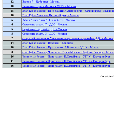
12
Баурок-7 - Дубровка - Москва
10
Чемпионат Вузов Москвы - МГТУ - Москва
25
Этап Кубка России - Приз памяти И.Антоновича - Калининград - Калинин
18
Этап Кубка Москвы - Гостиный двор - Москва
5
Кубок "Скала-Сити" - Скала-Сити - Москва
6
Серьёзные старты-7 - ДДС - Москва
6
Серьёзные старты-4 - ДДС - Москва
5
Серьёзные старты-3 - ДДС - Москва
2
Открытый Чемпионат Москвы на искусственном рельефе - ДДС - Москва
14
Этап Кубка России - Воронеж - Воронеж
18
Этап Кубка России - Приз памяти А.Бычкова - ВДНХ - Москва
8
Этап Кубка Москвы, Чемпионат Вузов Москвы - Клуб им.Визбора - Москв
26
Чемпионат России - Приз памяти П.Самойлина - УГПУ - Екатеринбург
41
Чемпионат России - Приз памяти П.Самойлина - УГПУ - Екатеринбург
46
Чемпионат России - Приз памяти П.Самойлина - УГПУ - Екатеринбург
Copyright ©