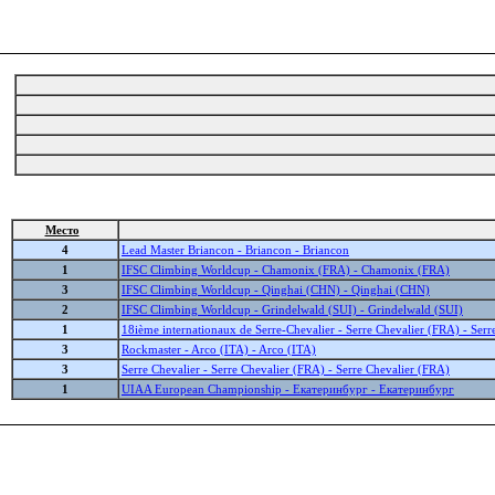
Место
4
Lead Master Briancon - Briancon - Briancon
1
IFSC Climbing Worldcup - Chamonix (FRA) - Chamonix (FRA)
3
IFSC Climbing Worldcup - Qinghai (CHN) - Qinghai (CHN)
2
IFSC Climbing Worldcup - Grindelwald (SUI) - Grindelwald (SUI)
1
18ième internationaux de Serre-Chevalier - Serre Chevalier (FRA) - Ser
3
Rockmaster - Arco (ITA) - Arco (ITA)
3
Serre Chevalier - Serre Chevalier (FRA) - Serre Chevalier (FRA)
1
UIAA European Championship - Екатеринбург - Екатеринбург