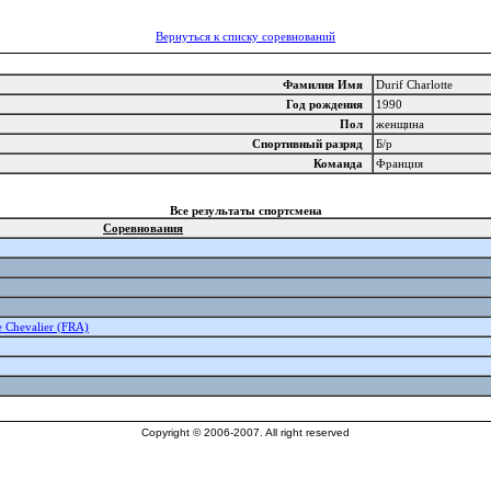
Вернуться к списку соревнований
Фамилия Имя
Durif Charlotte
Год рождения
1990
Пол
женщина
Спортивный разряд
Б/р
Команда
Франция
Все результаты спортсмена
Соревнования
re Chevalier (FRA)
Copyright © 2006-2007. All right reserved