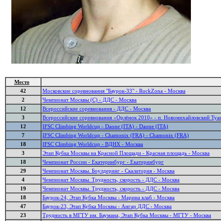
Место
42
Московские соревнования "Баурок-33" - RockZona - Москва
2
Чемпионат Москвы (С) - ДДС - Москва
12
Всероссийские соревнования - ДДС - Москва
3
Всероссийские соревнования «Орлёнок 2010» - п. Новомихайловский Туап
12
IFSC Climbing Worldcup - Daone (ITA) - Daone (ITA)
7
IFSC Climbing Worldcup - Chamonix (FRA) - Chamonix (FRA)
18
IFSC Climbing Worldcup - ВДНХ - Москва
3
Этап Кубка Москвы на Красной Площади - Красная площадь - Москва
18
Чемпионат России - Екатеринбург - Екатеринбург
29
Чемпионат Москвы. Боулдеринг - Скалатория - Москва
4
Чемпионат Москвы. Трудность, скорость - ДДС - Москва
19
Чемпионат Москвы. Трудность, скорость - ДДС - Москва
18
Баурок-24, Этап Кубка Москвы - Марина клаб - Москва
47
Баурок-23, Этап Кубка Москвы - Ангар ДДС - Москва
23
Трудность в МГТУ им. Баумана, Этап Кубка Москвы - МГТУ - Москва