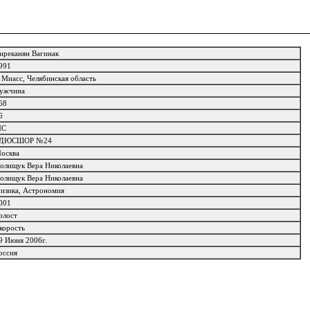
иреканян Вагинак
991
. Миасс, Челябинская область
ужчина
68
6
МС
ДЮСШОР №24
осква
олищук Вера Николаевна
олищук Вера Николаевна
изика, Астрономия
001
олост
корость
9 Июня 2006г.
оссия