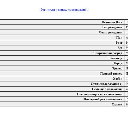
Вернуться к списку соревнований
Фамилия Имя
С
Год рождения
1
Место рождения
г
Пол
м
Рост
1
Вес
5
Спортивный разряд
Команда
С
Город
М
Тренер
П
Первый тренер
П
Хобби
Ф
Стаж скалолазания с
2
Семейное положение
х
Специализация в скалолазании
С
Последний раз изменялось
0
Страна
Р