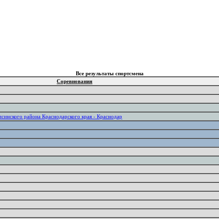
Все результаты спортсмена
Соревнования
синского района Краснодарского края - Краснодар