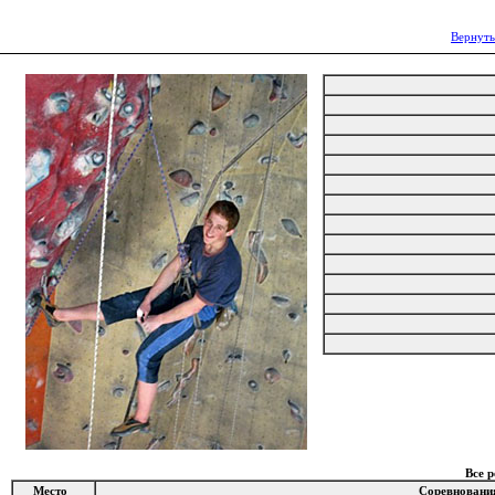
Вернуть
Все 
Место
Соревновани