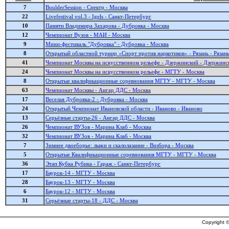
7
BoulderSession - Спектр - Москва
22
Livefestival vol.3 - Igels - Санкт-Петербург
10
Памяти Владимира Захарова - Дубровка - Москва
12
Чемпионат Вузов - МАИ - Москва
9
Мини-фестиваль "Дубровка" - Дубровка - Москва
8
Открытый областной турнир «Спорт против наркотиков» - Рязань - Рязан
41
Чемпионат Москвы на искусственном рельефе - Дзержинский - Дзержинс
24
Чемпионат Москвы на искусственном рельефе - МГТУ - Москва
8
Открытые квалификационные соревнования МГТУ - МГТУ - Москва
63
Чемпионат Москвы - Ангар ДДС - Москва
17
Веселая Дубровка-2 - Дубровка - Москва
24
Открытый Чемпионат Ивановской области - Иваново - Иваново
13
Серьёзные старты-26 - Ангар ДДС - Москва
26
Чемпионат ВУЗов - Марина Клаб - Москва
32
Чемпионат ВУЗов - Марина Клаб - Москва
7
Зимнее двоеборье: лыжи и скалолазание - Визбора - Москва
5
Открытые Квалификационные соревнования МГТУ - МГТУ - Москва
36
Этап Кубка Рубика - Гараж - Санкт-Петербург
17
Баурок-14 - МГТУ - Москва
28
Баурок-13 - МГТУ - Москва
6
Баурок-12 - МГТУ - Москва
31
Серьёзные старты-18 - ДДС - Москва
Copyright ©