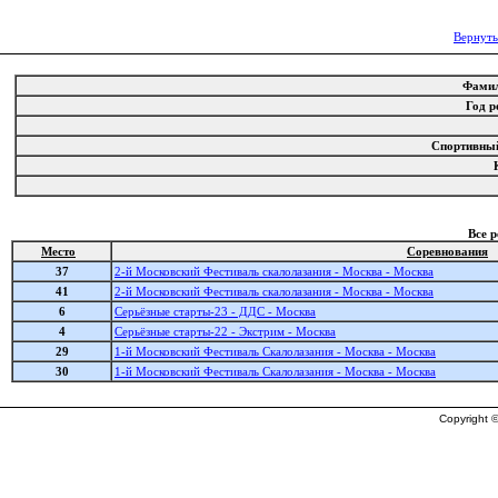
Вернуть
Фами
Год 
Спортивны
Все 
Место
Соревнования
37
2-й Московский Фестиваль скалолазания - Москва - Москва
41
2-й Московский Фестиваль скалолазания - Москва - Москва
6
Серьёзные старты-23 - ДДС - Москва
4
Серьёзные старты-22 - Экстрим - Москва
29
1-й Московский Фестиваль Скалолазания - Москва - Москва
30
1-й Московский Фестиваль Скалолазания - Москва - Москва
Copyright ©