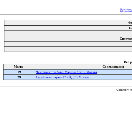
Вернуть
Ф
Г
Спорти
Все 
Место
Соревнования
19
Чемпионат ВУЗов - Марина Клаб - Москва
29
Серьёзные старты-17 - ДДС - Москва
Copyright ©