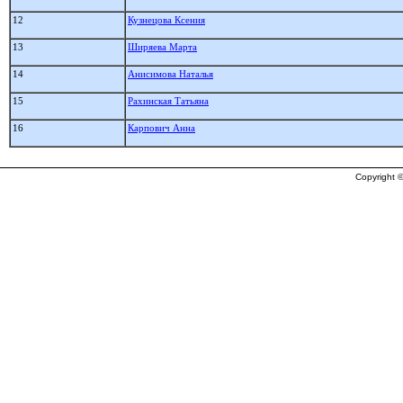
12
Кузнецова Ксения
13
Ширяева Марта
14
Анисимова Наталья
15
Рахинская Татьяна
16
Карпович Анна
Copyright ©