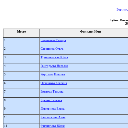
Вернуть
Кубок Москв
Ж
Место
Фамилия Имя
1
Черешнева Венера
2
Сарапаева Ольга
3
Троепольская Юлия
4
Григорьева Наталья
5
Королева Наталья
6
Овченкова Евгения
7
Бритова Татьяна
8
Букина Татьяна
9
Дмитриева Елена
10
Калтышкина Анна
11
Филиппова Юлия