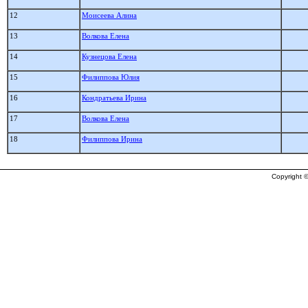
12
Моисеева Алина
13
Волкова Елена
14
Кузнецова Елена
15
Филиппова Юлия
16
Кондратьева Ирина
17
Волкова Елена
18
Филиппова Ирина
Copyright ©