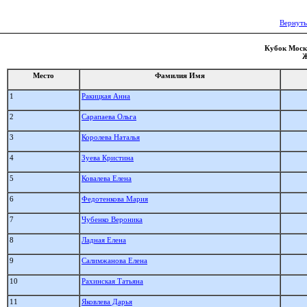
Вернуть
Кубок Москв
Ж
Место
Фамилия Имя
1
Ракицкая Анна
2
Сарапаева Ольга
3
Королева Наталья
4
Зуева Кристина
5
Ковалева Елена
6
Федотенкова Мария
7
Чубенко Вероника
8
Ладная Елена
9
Салимжанова Елена
10
Рахинская Татьяна
11
Яковлева Дарья