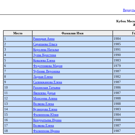
Вернуть
Кубок Москв
Ж
Место
Фамилия Имя
Г
1
Ракицкая Анна
1984
2
Сарапаева Ольга
1985
3
Королева Наталья
1991
4
Зуева Кристина
1990
5
Ковалева Елена
1983
6
Федотенкова Мария
1979
7
Чубенко Вероника
1987
8
Ладная Елена
1982
9
Салимжанова Елена
1987
10
Рахинская Татьяна
1986
11
Яковлева Дарья
1987
12
Моисеева Алина
1988
13
Волкова Елена
1988
14
Кузнецова Елена
1983
15
Филиппова Юлия
1984
16
Кондратьева Ирина
1988
17
Волкова Елена
1987
18
Филиппова Ирина
1987