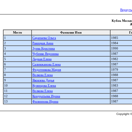
Вернуть
Кубок Москвы
Ж
Место
Фамилия Имя
Г
1
Сарапаева Ольга
1985
2
Ракицкая Анна
1984
3
Зуева Кристина
1990
4
Чубенко Вероника
1987
5
Ладная Елена
1982
6
Салимжанова Елена
1987
7
Федотенкова Мария
1979
8
Волкова Елена
1988
9
Яковлева Дарья
1987
10
Кузнецова Елена
1983
11
Волкова Елена
1987
12
Кондратьева Ирина
1988
13
Филиппова Ирина
1987
Copyright ©