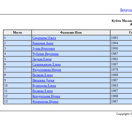
Вернуть
Кубок Москвы
Ж
Место
Фамилия Имя
Г
1
Сарапаева Ольга
1985
2
Ракицкая Анна
1984
3
Зуева Кристина
1990
4
Чубенко Вероника
1987
5
Ладная Елена
1982
6
Салимжанова Елена
1987
7
Федотенкова Мария
1979
8
Волкова Елена
1988
9
Яковлева Дарья
1987
10
Кузнецова Елена
1983
11
Волкова Елена
1987
12
Кондратьева Ирина
1988
13
Филиппова Ирина
1987
Copyright ©