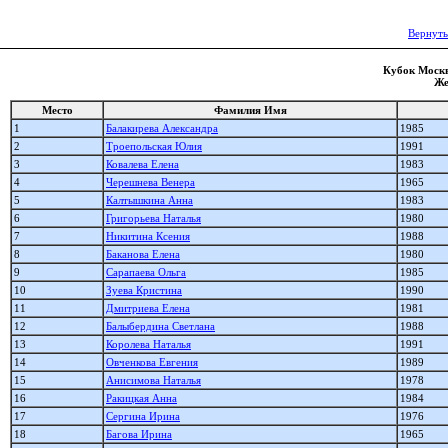
Вернуть
Кубок Москв
Же
Место
Фамилия Имя
1
Балакирева Александра
1985
2
Троепольская Юлия
1991
3
Ковалева Елена
1983
4
Черешнева Венера
1965
5
Калтышкина Анна
1983
6
Григорьева Наталья
1980
7
Никитина Ксения
1988
8
Баканова Елена
1980
9
Сарапаева Ольга
1985
10
Зуева Кристина
1990
11
Дмитриева Елена
1981
12
Балыбердина Светлана
1988
13
Королева Наталья
1991
14
Овченкова Евгения
1989
15
Анисимова Наталья
1978
16
Ракицкая Анна
1984
17
Сергина Ирина
1976
18
Багова Ирина
1965