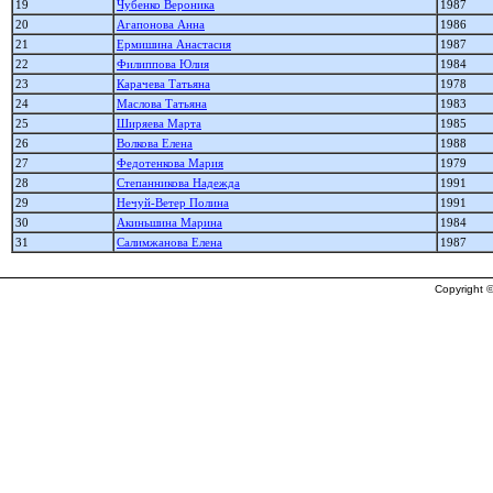
19
Чубенко Вероника
1987
20
Агапонова Анна
1986
21
Ермишина Анастасия
1987
22
Филиппова Юлия
1984
23
Карачева Татьяна
1978
24
Маслова Татьяна
1983
25
Ширяева Марта
1985
26
Волкова Елена
1988
27
Федотенкова Мария
1979
28
Степанникова Надежда
1991
29
Нечуй-Ветер Полина
1991
30
Акиньшина Марина
1984
31
Салимжанова Елена
1987
Copyright ©