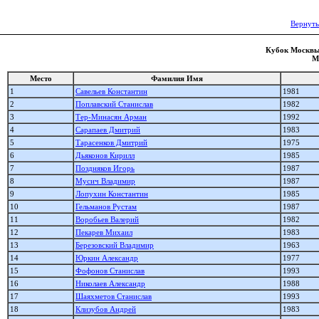
Вернуть
Кубок Москвы 
М
Место
Фамилия Имя
1
Савельев Константин
1981
2
Поплавский Станислав
1982
3
Тер-Минасян Арман
1992
4
Сарапаев Дмитрий
1983
5
Тарасенков Дмитрий
1975
6
Дьяконов Кирилл
1985
7
Поздняков Игорь
1987
8
Мусич Владимир
1987
9
Лопухин Константин
1985
10
Гельманов Рустам
1987
11
Воробьев Валерий
1982
12
Пекарев Михаил
1983
13
Березовский Владимир
1963
14
Юркин Александр
1977
15
Фофонов Станислав
1993
16
Николаев Александр
1988
17
Шаяхметов Станислав
1993
18
Клизубов Андрей
1983