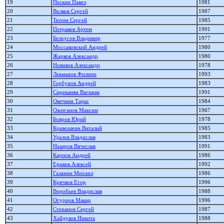
19
Пескин Павел
1981
20
Волков Сергей
1987
21
Тютин Сергей
1985
22
Петраков Артем
1991
23
Белоусов Владимир
1977
24
Моссаковский Андрей
1980
25
Жарков Александр
1980
26
Новиков Александр
1978
27
Лекманов Филипп
1993
28
Горбунов Андрей
1983
29
Сиреканян Вагинак
1991
30
Овечкин Тарас
1984
31
Ожиганов Максим
1967
32
Бояров Юрий
1978
33
Кривошеин Виталий
1985
34
Удалов Владислав
1983
35
Назаров Вячеслав
1991
36
Карпов Андрей
1986
37
Ериков Алексей
1992
38
Галанин Михаил
1986
39
Крячков Егор
1996
40
Воробьев Владислав
1988
41
Огурцов Макар
1996
42
Степанов Сергей
1987
43
Хайдуков Никита
1988