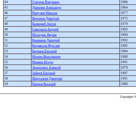
44
Старцев Владимир
1986
45
Данилин Александр
1964
46
Никулин Максим
1977
47
Воронов Дмитрий
1975
48
Балицкий Антон
1979
49
Самсонов Андрей
1983
50
Молодых Вадим
1994
51
Казеннов Дмитрий
1992
52
Каракосов Ярослав
1982
53
Барнаев Евгений
1984
54
Монин Константин
1980
55
Мишин Игорь
1991
56
Леонтович Алексей
1979
57
Зайцев Евгений
1987
58
Миргалеев Дмитрий
1991
59
Павлов Василий
1989
Copyright ©