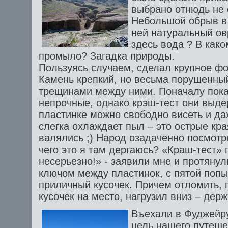
выбрано отнюдь не 
Небольшой обрыв в 
ней натуральный ов
здесь вода ? В како
промыло? Загадка природы.
Пользуясь случаем, сделал крупное фо
Камень крепкий, но весьма порушенный
трещинами между ними. Поначалу пока
непрочные, однако крэш-тест они выде
пластинке можно свободно висеть и да
слегка охлаждает пыл – это острые кр
валялись ;) Народ озадаченно посмотр
чего это я там дергаюсь? «Краш-тест»
несерьезно!» - заявили мне и протяну
ключом между пластинок, с пятой попы
приличный кусочек. Причем отломить, 
кусочек на место, нагрузил вниз – дер
Въехали в Фуджейру
цель нашего путеше