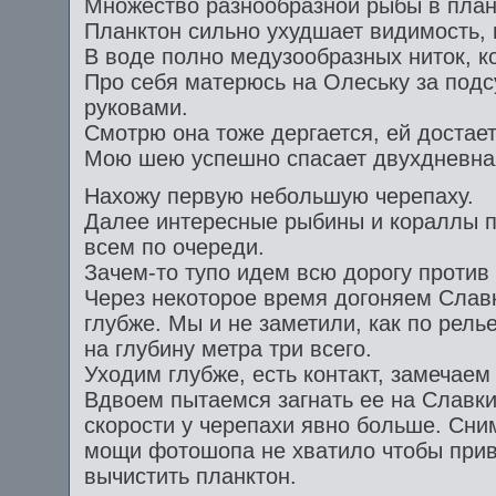
Множество разнообразной рыбы в план
Планктон сильно ухудшает видимость, 
В воде полно медузообразных ниток, к
Про себя матерюсь на Олеську за подс
руковами.
Смотрю она тоже дергается, ей достает
Мою шею успешно спасает двухдневна
Нахожу первую небольшую черепаху.
Далее интересные рыбины и кораллы 
всем по очереди.
Зачем-то тупо идем всю дорогу против 
Через некоторое время догоняем Славк
глубже. Мы и не заметили, как по рел
на глубину метра три всего.
Уходим глубже, есть контакт, замечаем
Вдвоем пытаемся загнать ее на Славки
скорости у черепахи явно больше. Сним
мощи фотошопа не хватило чтобы приве
вычистить планктон.