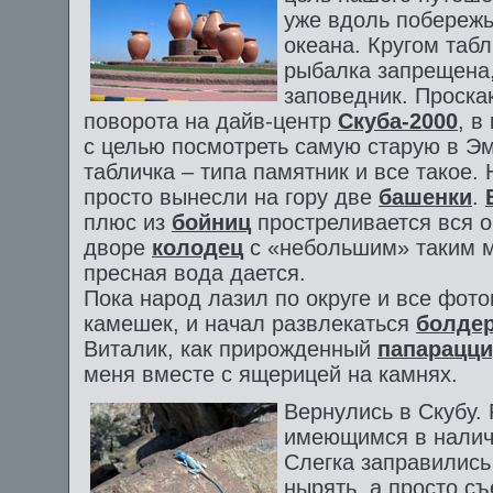
уже вдоль побережь
океана. Кругом табл
рыбалка запрещена,
заповедник. Проск
поворота на дайв-центр
Скуба-2000
, в
с целью посмотреть самую старую в Э
табличка – типа памятник и все такое.
просто вынесли на гору две
башенки
.
плюс из
бойниц
простреливается вся о
дворе
колодец
с «небольшим» таким м
пресная вода дается.
Пока народ лазил по округе и все фот
камешек, и начал развлекаться
болде
Виталик, как прирожденный
папарацци
меня вместе с ящерицей на камнях.
Вернулись в Скубу.
имеющимся в налич
Слегка заправились
нырять, а просто с