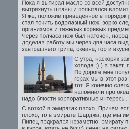
Пока я вытирал масло со всей доступн
вытряхнуть штаны и попытался вломит
Я же, положив приведенное в порядок р
стал точить водолазный нож, зорко с
организмов и тяжелых корявых предмет
Через полчаса нож был наточен, народ
доделав работу мы через два часа вы
завтрашнего трипа, океана, гор и вкусн
С утра, наскоряк зак
холода ;) ) в пакет,
По дороге мне попу
горах мы в этот раз
тот. Я конечно слег
напомнили про океа
надо блюсти корпоративные интересы. 
С воткой в эмиратах плохо. Причем ес
плохо, то в эмирате Шарджа, где мы им
Пипец подкрался незаметно: эмирату п
в курсе, врать не буду) денег на сам