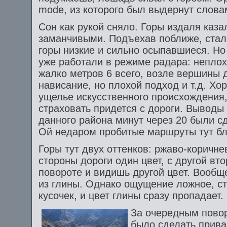
mode, из которого был выдернут словам
Сон как рукой сняло. Горы издаля каза
заманчивыми. Подъехав поближе, стало
горы низкие и сильно осыпавшиеся. Но 
уже работали в режиме радара: неплох
жалко метров 6 всего, возле вершины 
нависание, но плохой подход и т.д. Хо
ущелье искусственного происхождения, 
страховать придется с дороги. Выводы
данного района минут через 20 были с
Ой недаром пробитые маршруты тут бл
Горы тут двух оттенков: ржаво-коричне
стороны дороги один цвет, с другой вт
повороте и видишь другой цвет. Вообщ
из глины. Однако ощущение ложное, ст
кусочек, и цвет глины сразу пропадает.
За очередным пово
было сделать прива