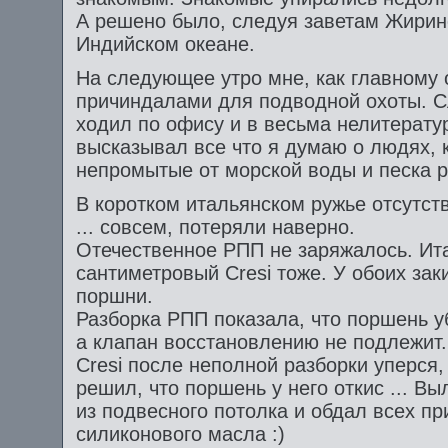
А решено было, следуя заветам Жирино
Индийском океане.
На следующее утро мне, как главному 
причиндалами для подводной охоты. С
ходил по офису и в весьма нелитерат
высказывал все что я думаю о людях, 
непромытые от морской воды и песка р
В коротком итальянском ружье отсутс
... совсем, потеряли наверно.
Отечественное РПП не заряжалось. Ит
сантиметровый Cresi тоже. У обоих зак
поршни.
Разборка РПП показала, что поршень у
а клапан восстановлению не подлежит.
Cresi после неполной разборки уперся,
решил, что поршень у него откис ... В
из подвесного потолка и обдал всех п
силиконового масла :)