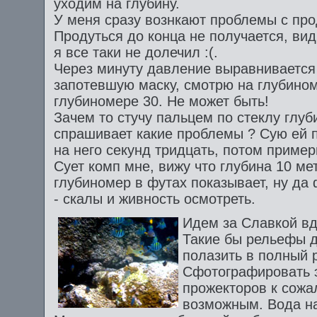
уходим на глубину.
У меня сразу вознкают проблемы с про
Продуться до конца не получается, ви
я все таки не долечил :(.
Через минуту давление выравнивается
запотевшую маску, смотрю на глубином
глубиномере 30. Не может быть!
Зачем то стучу пальцем по стеклу глу
спрашивает какие проблемы ? Сую ей п
на него секунд тридцать, потом пример
Сует комп мне, вижу что глубина 10 ме
глубиномер в футах показывает, ну да 
- скалы и живность осмотреть.
Идем за Славкой в
Такие бы рельефы д
полазить в полный 
Сфотографировать 
прожекторов к сожа
возможным. Вода н