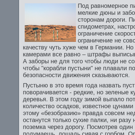
Под равномерное п
мелкие дюны и забо
сторонам дороги. П
спидометрах, настро
ограничение скорост
ограничение не совс
качеству чуть хуже чем в Германии. Н
камерами все равно – штрафы выписы
А заборы не для того чтобы люди не со
чтобы "корабли пустыни" не плавали по
безопасности движения сказываются.
Пустыню в это время года назвать пуст
поворачивается - редкие, но зеленые к
деревья. В этом году зимой выпало п
количество осадков, известное цунами 
этому «безобразию» правда совсем нед
останутся только сухие палки, ни разу
поземка через дорогу. Посмотрев один 
подумаешь, лошадь сивая с горбом. Ор