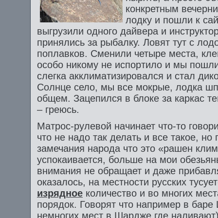
конкретным вечерн
лодку и пошли к сай
выгрузили одного дайвера и инструкто
принялись за рыбалку. Ловят тут с лод
поплавков. Сменили четыре места, кле
особо никому не испортило и мы пошли
слегка акклиматизировался и стал дик
Солнце село, мы все мокрые, лодка шпа
общем. Зацепился в блоке за каркас тен
– греюсь.
Матрос-рулевой начинает что-то говори
что не надо так делать и все такое, но
замечания народа что это «рашен клим
успокаивается, больше на мои обезьян
внимания не обращает и даже прибавляе
оказалось, на местности русских тусуе
изрядное
количество и во многих мест
порядок. Говорят что например в баре
немногих мест в Шардже где наливают