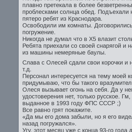
плавно претекала в более безветренны
проблесками солнца обед. Подъехали
пятеро ребят из Краснодара.
Освободили им комнаты. Договорились
погружение.
Никогда не думал что в Х5 влазит стол
Ребята приехали со своей снарягой и 
из машины немеряные баулы.
Слава с Олесей сдали свои корочки и 
т.д.
Персонал интересуется на тему моей ко
придумываю, что бы такого вразумител
Олеся вызывает огонь на себя. Да у не
удостоверения нет, только русское. Гм,
выданное в 1993 году ФПС СССР ;)
Все равно грят покажите.
«Да мы его дома забыли, но я его виде
назад погружался».
Угу, этот месяц уже с конца 93-го года д