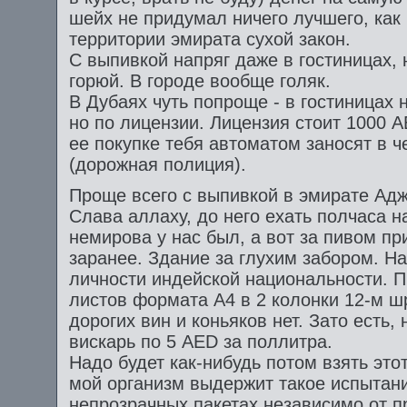
шейх не придумал ничего лучшего, как 
территории эмирата сухой закон.
С выпивкой напряг даже в гостиницах, 
горюй. В городе вообще голяк.
В Дубаях чуть попроще - в гостиницах 
но по лицензии. Лицензия стоит 1000 A
ее покупке тебя автоматом заносят в 
(дорожная полиция).
Проще всего с выпивкой в эмирате Ад
Слава аллаху, до него ехать полчаса н
немирова у нас был, а вот за пивом п
заранее. Здание за глухим забором. Н
личности индейской национальности. П
листов формата А4 в 2 колонки 12-м шр
дорогих вин и коньяков нет. Зато есть,
вискарь по 5 AED за поллитра.
Надо будет как-нибудь потом взять это
мой организм выдержит такое испытани
непрозрачных пакетах независимо от п