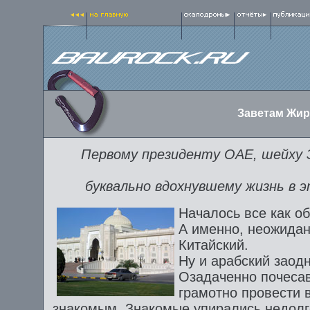
Заветам Жир
Первому президенту OAE, шейху 
буквально вдохнувшему жизнь в 
Началось все как о
А именно, неожидан
Китайский.
Ну и арабский заодн
Озадаченно почесав
грамотно провести 
знакомым. Знакомые упирались недолг