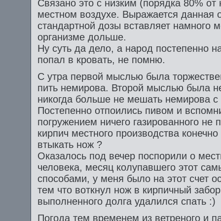
Связано это с низким (порядка 80% от
местном воздухе. Выражается данная о
стандартной дозы вставляет намного м
организме дольше.
Ну суть да дело, а народ постепенно н
попал в кровать, не помню.
С утра первой мыслью была торжестве
пить немирова. Второй мыслью была н
никогда больше не мешать немирова с
Постепенно отпоились пивом и вспомни
погружением ничего газированного не 
кирпич местного производства конечно 
втыкать нож ?
Оказалось под вечер поспорили о мест
человека, месяц колупавшего этот са
способами, у меня было на этот счет о
тем что воткнул нож в кирпичный забор
выполненного долга удалился спать :)
Погода тем временем из ветреного и п