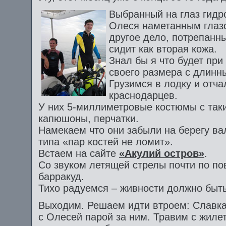
Выбранный на глаз гидр
Олеся наметанным глаз
другое дело, потрепанны
сидит как вторая кожа.
Знал бы я что будет при
своего размера с длинн
Грузимся в лодку и отч
краснодарцев.
У них 5-миллиметровые костюмы с так
капюшоны, перчатки.
Намекаем что они забыли на берегу ва
типа «пар костей не ломит».
Встаем на сайте
«Акулий остров»
.
Со звуком летящей стрелы почти по по
барракуд.
Тихо радуемся – живности должно быт
Выходим. Решаем идти втроем: Славк
с Олесей парой за ним. Травим с жилет