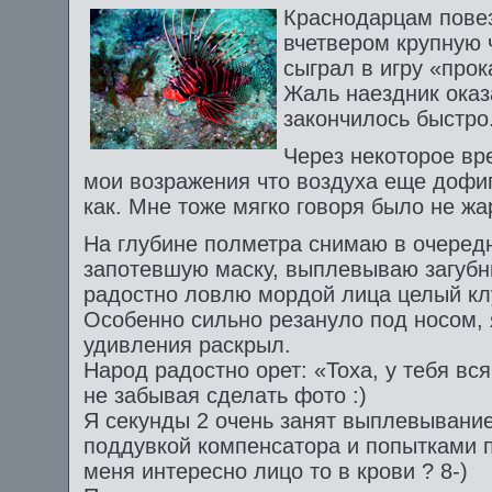
Краснодарцам повез
вчетвером крупную 
сыграл в игру «прок
Жаль наездник ока
закончилось быстро
Через некоторое вр
мои возражения что воздуха еще дофиг
как. Мне тоже мягко говоря было не ж
На глубине полметра снимаю в очеред
запотевшую маску, выплевываю загубн
радостно ловлю мордой лица целый кл
Особенно сильно резануло под носом, 
удивления раскрыл.
Народ радостно орет: «Тоха, у тебя вся
не забывая сделать фото :)
Я секунды 2 очень занят выплевывани
поддувкой компенсатора и попытками по
меня интересно лицо то в крови ? 8-)