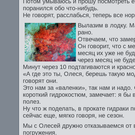
Потом умываюсь и прошу посмотреть е
поранился обо что-нибудь.
Не говорят, расслабься, теперь все но
Вылазим в лодку. М
рано.
Отвечаем, что заме
Он говорит, что с м
месяц их уже не буде
через месяц не буде
Минут через 10 подтагиваются и красн
«А где это ты, Олеся, берешь такую м
говорят они.
Это нам за «валенки», так нам и надо.
короткий гидрокостюм, замечает: я бы 
полез.
Ну что ж поделать, в прокате гидраки 
сейчас еще, мягко говоря, не сезон.
Мы с Олесей дружно отказываемся от 
погружения.