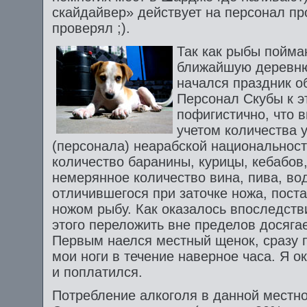
скайдайвер» действует на персонал пр
проверял ;).
Так как рыбы пойма
ближайшую деревню
начался праздник о
Персонал Скубы к э
пофигистично, что в
учетом количества у
(персонала) неарабской национальнос
количество баранины, курицы, кебабов
немерянное количество вина, пива, вод
отличившегося при заточке ножа, пос
ножом рыбу. Как оказалось впоследств
этого переложить вне пределов досяга
Первым наелся местный щенок, сразу 
мои ноги в течение наверное часа. Я о
и поплатился.
Потребление алкоголя в данной местно