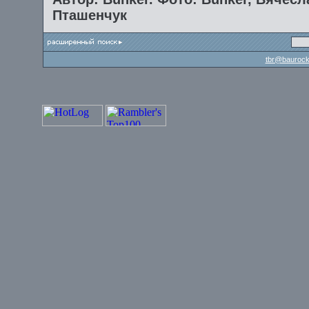
Пташенчук
tbr@baurock