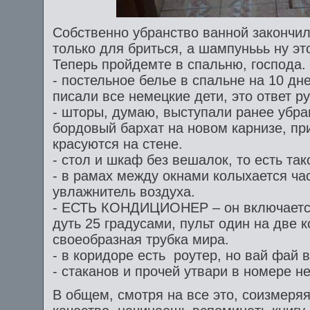
Собственно убранство ванной закончил
только для бриться, а шампунььь ну э
Теперь пройдемте в спальню, господа.
- постельное белье в спальне на 10 д
писали все немецкие дети, это ответ р
- шторы, думаю, выступали ранее убра
бордовый бархат на новом карнизе, пр
красуются на стене.
- стол и шкаф без вешалок, то есть так
- в рамах между окнами колыхается ча
увлажнитель воздуха.
- ЕСТЬ КОНДИЦИОНЕР – он включается
дуть 25 градусами, пульт один на две 
своеобразная трубка мира.
- в коридоре есть роутер, но вай фай в
- стаканов и прочей утвари в номере не
В общем, смотря на все это, соизмеря