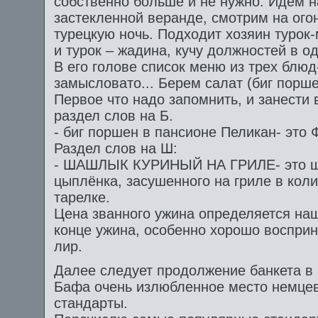
собственно больше и не нужно. Идем н
застекленной веранде, смотрим на огон
турецкую ночь. Подходит хозяин турок-
и турок – жадина, кучу должностей в о
В его голове список меню из трех блюд
замысловато... Берем салат (биг порш
Первое что надо запомнить, и занести
раздел слов на Б.
- биг поршен в пансионе Пеликан- эт
Раздел слов на Ш:
- ШАШЛЫК КУРИНЫЙ НА ГРИЛЕ- это шпи
цыплёнка, засушенного на гриле в коли
тарелке.
Цена званного ужина определяется на
конце ужина, особенно хорошо восприн
лир.
Далее следует продолжение банкета в
Бафа очень излюбленное место немцев
стандарты.