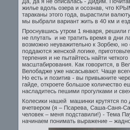
Да, да я не описалась - Дидим. Почит
жилье вдоль озера и осознав, что К
тараканы этого года, вырастили валюту
мы выбрали вариант жить в 40 км и ез
Проснувшись утром 1 января, решили п
не плутать и не тратить время в дни л
возможно неуважительно к Зорбею, но 
поддаются женской логике, приготовьте
терпения и не пытайтесь найти четкого
масштабирования. Как говорится, в Вел
Велобадже уже насасывают. Чаще всег
Но есть и позитив - вы привыкните чер
гайде, откроете большое количество е
насладитесь пешими прогулками и све
Колесики нашей машинки крутятся по д
вчетвером (я – Псарева, Саша-Саня-Са
человек – меня подставили!) - Тема П
начинаем понимать выражение – жадно