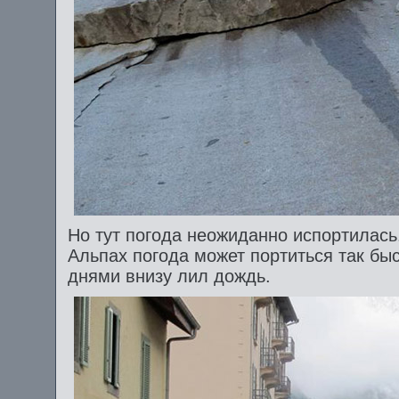
Но тут погода неожиданно испортилась.
Альпах погода может портиться так быс
днями внизу лил дождь.