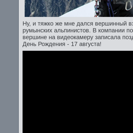
Ну, и тяжко же мне дался вершинный вз
румынских альпинистов. В компании по
вершине на видеокамеру записала поз
День Рождения - 17 августа!