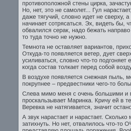
противоположной стены цирка, зачасту
Но, нет, это не самолет... Гул нарастае
даже тягучий, словно идет не сверху, а
начинает сотрясаться. Эх, видеть бы, ч
обвалился серак, надо бежать направо 
то туда точно не нужно.
Темнота не оставляет вариантов, прихо
Откуда-то появляется ветер, дует свер
усиливаться, словно что-то подгоняет е
когда состав толкает перед собой воз
В воздухе появляется снежная пыль, м
покрупнее – предвестники чего-то боль
Слева мимо меня с очень большими и
проскальзывает Маринка. Кричу ей в те
Веревка не натягивается, значит остан
А звук нарастает и нарастает. Сколько
затихнуть. Но нет, отвалилось что-то
представляю площадь поражения. Вооб