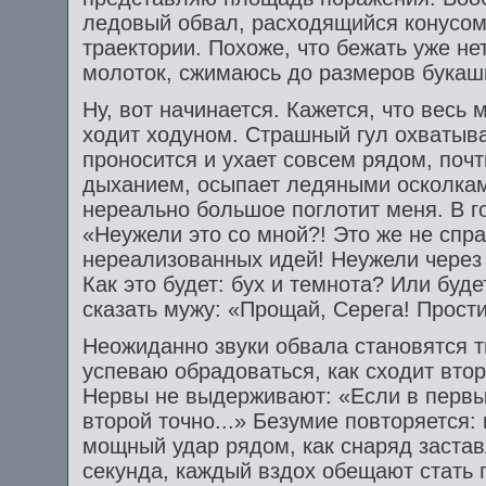
ледовый обвал, расходящийся конусом. 
траектории. Похоже, что бежать уже н
молоток, сжимаюсь до размеров букашк
Ну, вот начинается. Кажется, что весь
ходит ходуном. Страшный гул охватыват
проносится и ухает совсем рядом, поч
дыханием, осыпает ледяными осколками
нереально большое поглотит меня. В г
«Неужели это со мной?! Это же не спр
нереализованных идей! Неужели через 
Как это будет: бух и темнота? Или бу
сказать мужу: «Прощай, Серега! Прости!
Неожиданно звуки обвала становятся т
успеваю обрадоваться, как сходит втор
Нервы не выдерживают: «Если в первый
второй точно...» Безумие повторяется: 
мощный удар рядом, как снаряд застав
секунда, каждый вздох обещают стать п