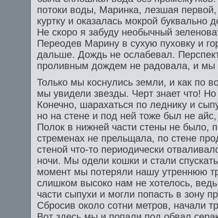
потоки воды, Маринка, лезшая первой,
куртку и оказалась мокрой буквально д
Не скоро я забуду необычный зеленова
Переодев Марину в сухую пуховку и гор
дальше. Дождь не ослабевал. Перспект
проливным дождем не радовала, и мы
Только мы коснулись земли, и как по 
мы увидели звезды. Черт знает что! Но 
Конечно, шарахаться по леднику и сыпу
но на стене и под ней тоже был не айс
Полок в нижней части стены не было, п
стременах не прельщала, по стене про
стеной что-то периодически отваливало
ночи. Мы одели кошки и стали спускать
момент мы потеряли нашу утреннюю тр
слишком высоко нам не хотелось, ведь
части сыпухи и могли попасть в зону п
Сбросив около сотни метров, начали т
Вот здесь мы и попали под обвал серак